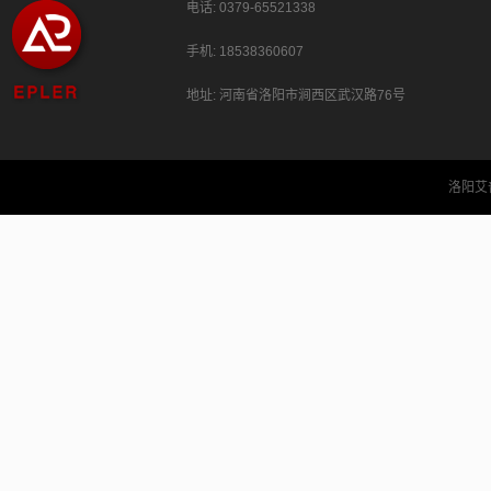
电话: 0379-65521338
手机: 18538360607
地址: 河南省洛阳市涧西区武汉路76号
洛阳艾普勒